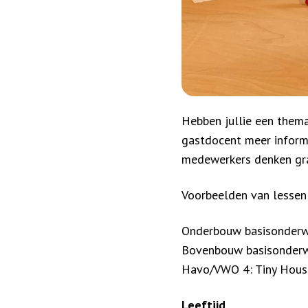
Hebben jullie een thema
gastdocent meer informa
medewerkers denken gra
Voorbeelden van lessen 
Onderbouw basisonderwijs
Bovenbouw basisonderwij
Havo/VWO 4: Tiny Hous
Leeftijd