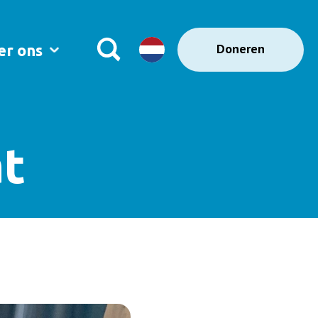
Doneren
er ons
at