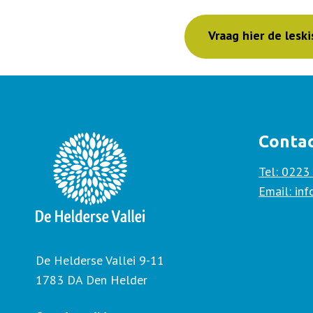
Vraag hier de leski
Conta
Tel: 0223
Email: in
De Helderse Vallei 9-11
1783 DA Den Helder