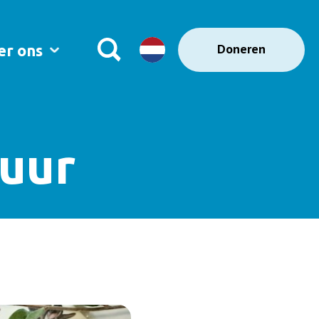
Doneren
er ons
tuur