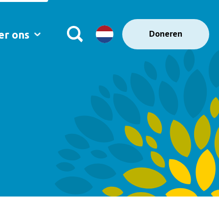
Doneren
er ons