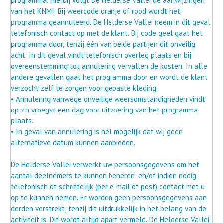
programma. Hierbij volgt De Helderse Vallei de aanwijzingen
van het KNMI. Bij weercode oranje of rood wordt het
programma geannuleerd. De Helderse Vallei neem in dit geval
telefonisch contact op met de klant. Bij code geel gaat het
programma door, tenzij één van beide partijen dit onveilig
acht. In dit geval vindt telefonisch overleg plaats en bij
overeenstemming tot annulering vervallen de kosten. In alle
andere gevallen gaat het programma door en wordt de klant
verzocht zelf te zorgen voor gepaste kleding.
• Annulering vanwege onveilige weersomstandigheden vindt
op z’n vroegst een dag voor uitvoering van het programma
plaats.
• In geval van annulering is het mogelijk dat wij geen
alternatieve datum kunnen aanbieden.
De Helderse Vallei verwerkt uw persoonsgegevens om het
aantal deelnemers te kunnen beheren, en/of indien nodig
telefonisch of schriftelijk (per e-mail of post) contact met u
op te kunnen nemen. Er worden geen persoonsgegevens aan
derden verstrekt, tenzij dit uitdrukkelijk in het belang van de
activiteit is. Dit wordt altijd apart vermeld. De Helderse Vallei